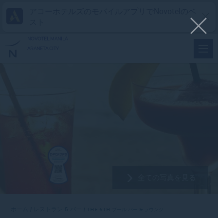
アコーホテルズのモバイルアプリでNovotelのベ
スト
NOVOTEL MANILA
ARANETA CITY
全ての写真を見る
ホーム
レストラン & バー
THE 6TH プール バー & ラウンジ