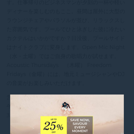
す。仕事帰りのビジネスマンが夕刻の一杯や軽い
ディナーを楽しむのもここ。昼間は屋外に大型の
ラウンジチェアやパラソルが並び、リラックスし
た雰囲気です。プールでひと泳ぎした後に冷たい
カクテルはいかがですか？日没後、プールサイド
はナイトクラブに変身します。Open Mic Night
（水・土曜）ではご自身の歌唱力が試せます。
Acoustic Thursdays （木曜） Freedom
Fridays（金曜）には、地元ミュージシャンやDJ
の音楽がお楽しみいただけます。
営業時間:
午前10:00〜午前3:00（平日） 午前8:00〜午前
3:00（週末）