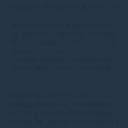
THE 6TH プール バー & ラウンジ
昼はプールサイドで冷たい飲み物を片手にのんびり
と、夜はDJのビートで踊り明かす。そんな時間を
過ごさせてくれるのが、マニラのケソンシティにあ
るThe 6th プール バー & ラウンジです。忙しかっ
た一日の疲れを癒す特製ドリンクや美味しい料理で
自分へのご褒美を。ノボテルならすべてが快適で
す。
The 6th プール バー & ラウンジは
ケソンシティ
でも有名な人気のスポット。ホテルお隣りのスマ
ート アラネタ コロシアムでスポーツの試合やコ
ンサート終了後、サポーターやファンが集まりま