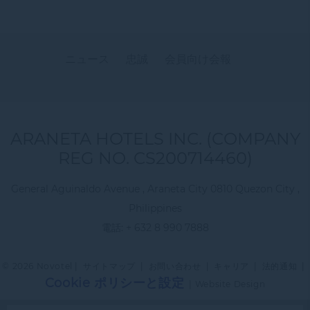
ニュース
忠誠
会員向け会報
ARANETA HOTELS INC. (COMPANY
REG NO. CS200714460)
General Aguinaldo Avenue , Araneta City 0810 Quezon City ,
Philippines
電話:
+ 632 8 990 7888
© 2026 Novotel |
サイトマップ
|
お問い合わせ
|
キャリア
|
法的通知
|
Cookie ポリシーと設定
|
Website Design
Novotel Manila Araneta City - ファミリー & ビジネス旅行ホテル - The 6th プール バー & ラウ