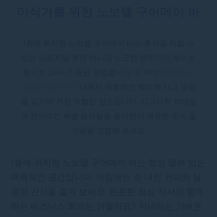
미식가를 위한 노보텔 구어메이 바
1층에 위치한 노보텔 구어메이 바는 휴식을 취할 수
있는 라운지일 뿐만 아니라 느긋한 분위기의 레스토
랑으로 24시간 동안 영업합니다. 이 바는
메트로 마
닐라의 케손시티
내에서 즉흥적인 회의와 사교 모임
을 갖기에 가장 적합한 장소입니다. 시그니처 칵테일
과 창의적인 특별 음식들을 즐기면서 새로운 맛의 즐
거움을 경험해 보세요.
1층에 위치한 노보텔 구어메이 바는 항상 열려 있는
매력적인 공간입니다. 아침에는 갓 내린 커피와 달
콤한 간식을 즐겨 보세요. 든든한 점심 식사와 함께
하는 비즈니스 회의는 어떨까요? 저녁에는 가벼운