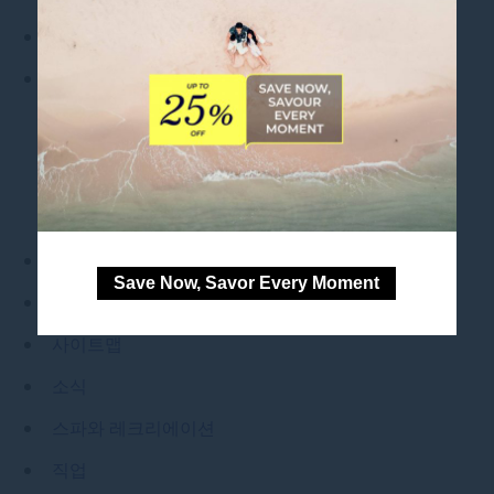
뉴스레터
레스토랑 & 바
6층 풀 바 및 라운지
노보텔의 인둘지
미식가를 위한 노보텔 구어메이 바
푸드 익스체인지 마닐라
로얄티
Save Now, Savor Every Moment
법적공지
사이트맵
소식
스파와 레크리에이션
직업