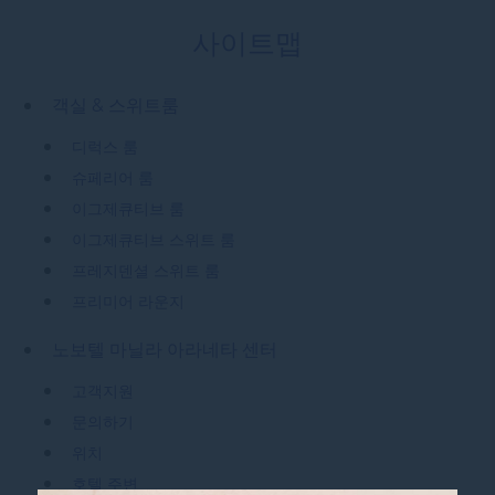
사이트맵
객실 & 스위트룸
디럭스 룸
슈페리어 룸
이그제큐티브 룸
이그제큐티브 스위트 룸
프레지덴셜 스위트 룸
프리미어 라운지
노보텔 마닐라 아라네타 센터
고객지원
문의하기
위치
호텔 주변